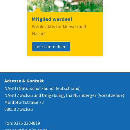
Mitglied werden!
Werde aktiv für Mensch und
Natur!
Jetzt anmelden!
Adresse & Kontakt
NABU (Naturschutzbund Deutschland)
NABU Zwickau und Umgebung, Ina Nürnberger (Vorsitzende)
Mühlpfortstraße 72
08058 Zwickau
Fon: 0375 2304819